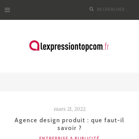
Aller
Recherche
au
pour
contenu
:
mars 21, 2022
Agence design produit : que faut-il
savoir ?
CATÉGORIES
ENTREPRISE & PUBLICITÉ