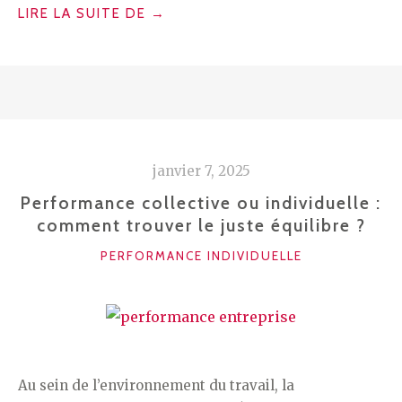
« OPTIMISATION
LIRE LA SUITE DE
→
DE
LA
GESTION
DES
RESSOURCES
HUMAINES
janvier 7, 2025
EN
ENTREPRISE »
Performance collective ou individuelle :
comment trouver le juste équilibre ?
CATÉGORIES
PERFORMANCE INDIVIDUELLE
Au sein de l’environnement du travail, la