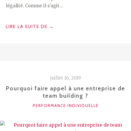
légalité. Comme il s’agit…
« QUE
LIRE LA SUITE DE
→
FAUT-
IL
FAIRE
FACE
À
UNE
juillet 16, 2019
SUPPRESSION
DE
Pourquoi faire appel à une entreprise de
team building ?
POSTE ? »
CATÉGORIES
PERFORMANCE INDIVIDUELLE