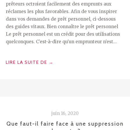
prêteurs octroient facilement des emprunts aux
réclames les plus favorables. Afin de vous inspirer
dans vos demandes de prêt personnel, ci-dessous
des guides vitaux. Bien connaître le prêt personnel
Le prêt personnel est un crédit pour des utilisations
quelconques. C’est-à-dire qu’un emprunteur n’est…
« LES
LIRE LA SUITE DE
→
MEILLEURES
IDÉES
POUR
OBTENIR
FACILEMENT
UN
juin 16, 2020
PRÊT
PERSONNEL »
Que faut-il faire face à une suppression