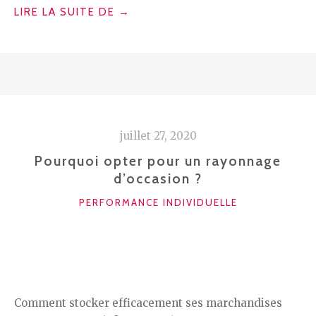
« 3
LIRE LA SUITE DE
→
CONSEILS
POUR
COMBATTRE
VOTRE
STRESS
ET
juillet 27, 2020
REPRENDRE
LE
Pourquoi opter pour un rayonnage
d’occasion ?
CONTRÔLE
DE
CATÉGORIES
PERFORMANCE INDIVIDUELLE
VOS
ÉMOTIONS »
Comment stocker efficacement ses marchandises