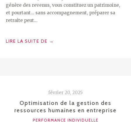
génère des revenus, vous constituez un patrimoine,
et pourtant… sans accompagnement, préparer sa
retraite peut…
« COMMENT
LIRE LA SUITE DE
→
UN
CABINET
DE
GESTION
DE
PATRIMOINE
février 20, 2025
PEUT
SÉCURISER
Optimisation de la gestion des
ressources humaines en entreprise
VOTRE
RETRAITE ? »
CATÉGORIES
PERFORMANCE INDIVIDUELLE