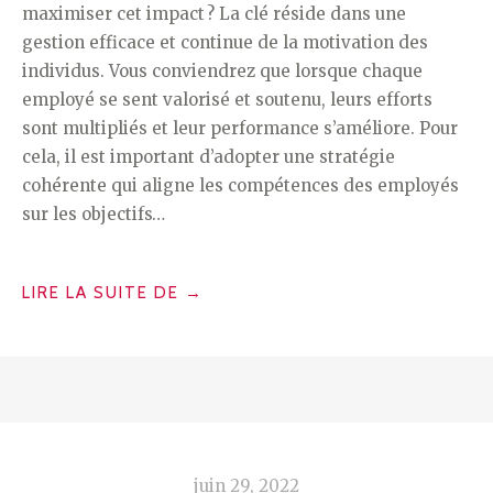
maximiser cet impact ? La clé réside dans une
gestion efficace et continue de la motivation des
individus. Vous conviendrez que lorsque chaque
employé se sent valorisé et soutenu, leurs efforts
sont multipliés et leur performance s’améliore. Pour
cela, il est important d’adopter une stratégie
cohérente qui aligne les compétences des employés
sur les objectifs…
« GESTION
LIRE LA SUITE DE
→
DE
LA
PERFORMANCE
INDIVIDUELLE :
LES
LEVIERS
juin 29, 2022
POUR