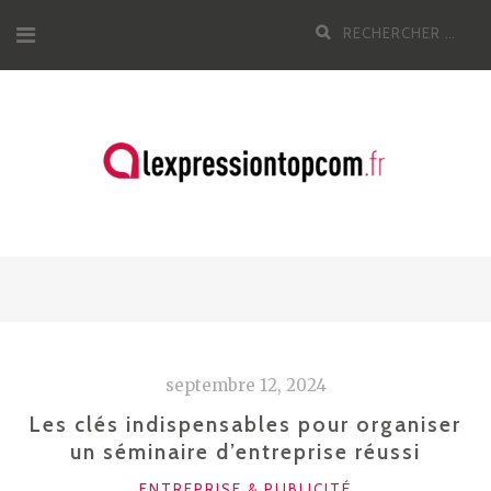
Aller
Recherche
au
pour
contenu
:
septembre 12, 2024
Les clés indispensables pour organiser
un séminaire d’entreprise réussi
CATÉGORIES
ENTREPRISE & PUBLICITÉ