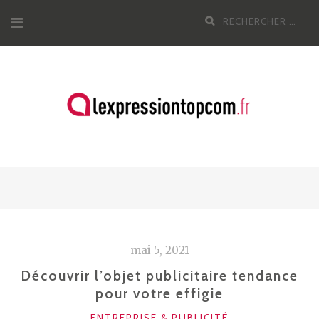
Aller
Recherche
au
pour
contenu
:
mai 5, 2021
Découvrir l’objet publicitaire tendance
pour votre effigie
CATÉGORIES
ENTREPRISE & PUBLICITÉ