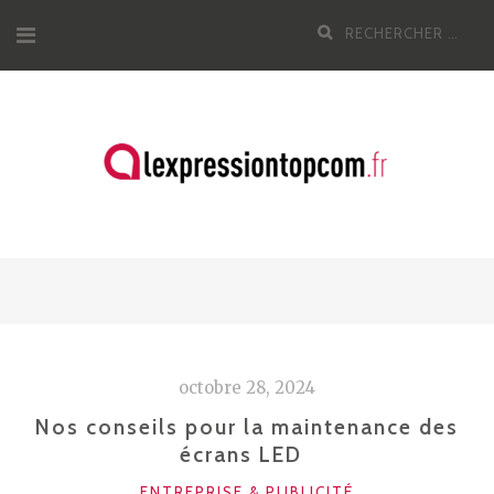
Aller
Recherche
au
pour
contenu
:
octobre 28, 2024
Nos conseils pour la maintenance des
écrans LED
CATÉGORIES
ENTREPRISE & PUBLICITÉ