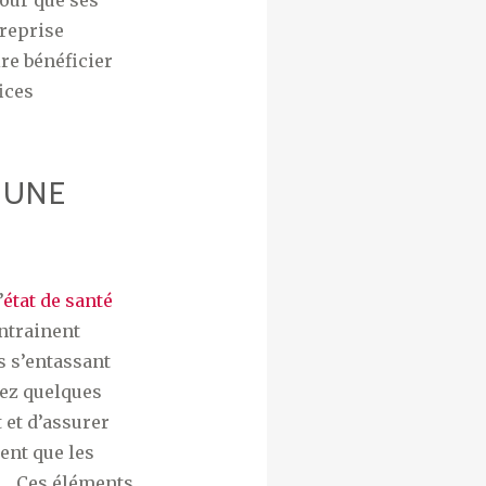
our que ses
treprise
ire bénéficier
ices
 UNE
’
état de santé
entrainent
s s’entassant
hez quelques
 et d’assurer
ent que les
es… Ces éléments