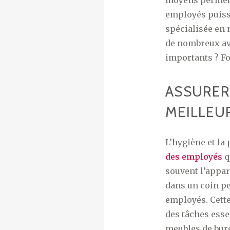
moyens permett
employés puisse
spécialisée en 
de nombreux ava
importants ? Fo
ASSURER
MEILLEU
L’hygiène et la
des employés
q
souvent l’appar
dans un coin p
employés. Cette
des tâches esse
meubles de bure