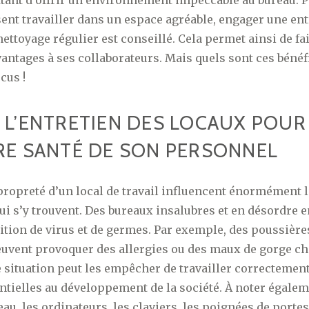
ant d’offrir un environnement impeccable au bureau. P
nt travailler dans un espace agréable, engager une en
nettoyage régulier est conseillé. Cela permet ainsi de fa
ntages à ses collaborateurs. Mais quels sont ces bénéf
cus !
 L’ENTRETIEN DES LOCAUX POUR
RE SANTÉ DE SON PERSONNEL
 propreté d’un local de travail influencent énormément l
ui s’y trouvent. Des bureaux insalubres et en désordre 
ition de virus et de germes. Par exemple, des poussière
euvent provoquer des allergies ou des maux de gorge c
 situation peut les empêcher de travailler correctement
ntielles au développement de la société. À noter égalem
au, les ordinateurs, les claviers, les poignées de port