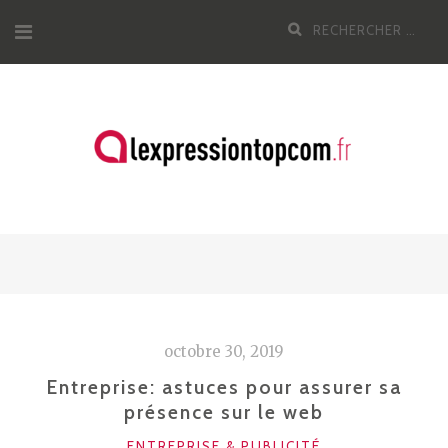
Aller
Recherche
au
pour
contenu
:
octobre 30, 2019
Entreprise: astuces pour assurer sa
présence sur le web
CATÉGORIES
ENTREPRISE & PUBLICITÉ